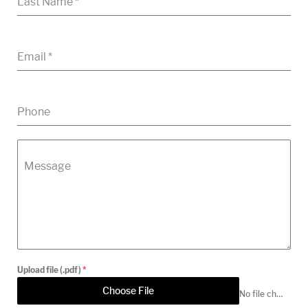
Last Name
*
Email
*
Phone
Message
Upload file (.pdf)
*
Choose File
No file chosen