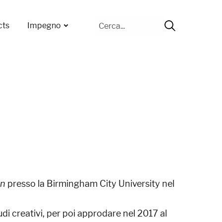
Cerca
cts
Impegno
per:
on
presso la Birmingham City University nel
di creativi, per poi approdare nel 2017 al