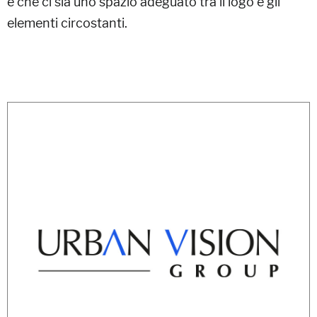
e che ci sia uno spazio adeguato tra il logo e gli
elementi circostanti.